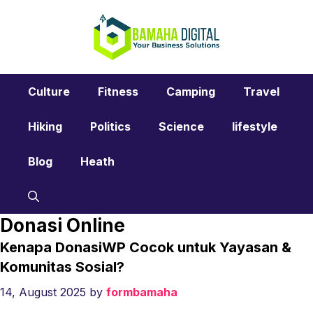
Skip
to
content
Culture
Fitness
Camping
Travel
Hiking
Politics
Science
lifestyle
Blog
Heath
Donasi Online
Kenapa DonasiWP Cocok untuk Yayasan &
Komunitas Sosial?
14, August 2025
by
formbamaha