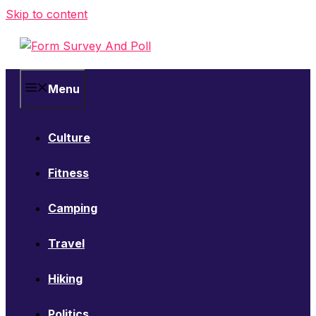
Skip to content
Menu
Culture
Fitness
Camping
Travel
Hiking
Politics